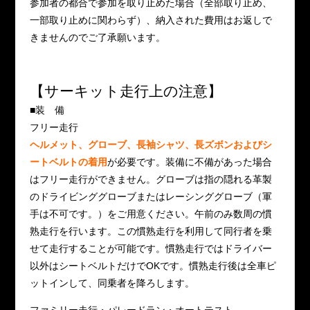
参加者の都合で参加を取り止めた場合（全部取り止め、
一部取り止めに関わらず）、納入された費用はお返しで
きませんのでご了承願います。
【サーキット走行上の注意】
■装 備
フリー走行
ヘルメット、グローブ、長袖シャツ、長ズボンおよびシ
ートベルトの着用
が必要です。装備に不備があった場合
はフリー走行ができません。グローブは指の隠れる革製
のドライビンググローブまたはレーシンググローブ（軍
手は不可です。）をご用意ください。午前のみ数周の慣
熟走行を行います。この慣熟走行を利用して同行者を乗
せて走行することが可能です。慣熟走行ではドライバー
以外はシートベルトだけでOKです。慣熟走行後は全車ピ
ットインして、同乗者を降ろします。
ファミリー走行・パレードラン・オートテスト