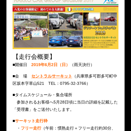
【走行会概要】
■開催日
2019年6月2日（日）
（雨天決行）
■会 場
セントラルサーキット
（兵庫県多可郡多可町中
区坂本字草山521 TEL：0795-32-3766）
■タイムスケジュール・集合場所
参加されるお客様へ5月28日頃に当日の詳細を記載した
「受理書」をご送付いたします。
■
サーキット走行枠
・
フリー走行
（午前：慣熟走行＋フリー走行約30分、