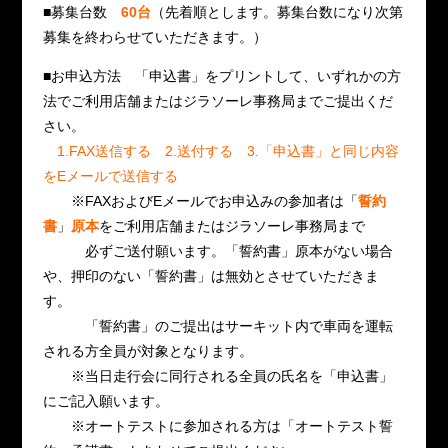
■募集台数
60台
（先着順とします。募集台数になり次第
募集を終わらせていただきます。）
■お申込方法 「申込書」をプリントして、いずれかの方
法でご利用店舗またはジラソーレ事務局までご提出くだ
さい。
1.FAX送信する 2.送付する 3.「申込書」と同じ内容
をEメールで送信する
※FAXおよびEメールでお申込みの参加者は「
誓約
書
」
原本
をご利用店舗またはジラソーレ事務局まで
必ずご送付願います。「誓約書」原本がない場合
や、押印のない「誓約書」は無効とさせていただきま
す。
「誓約書」のご提出はサーキット内で車両を運転
される方全員が対象となります。
※当日走行会に同行される全員の氏名を「申込書」
にご記入願います。
※オートテストに参加される方は「オートテスト誓