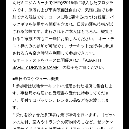
んだミニジムカーナでJAFが2015年に導入したプログラ
ムです。服装および車両装備は自由で、気軽に誰でも参
加できる競技です。コース1周に要するのは1分程度。バ
ックギヤを使用する箇所も含まれ、日常の運転技術が試
される競技です。走行されるご本人はもちろん、観覧さ
れるご家族の方もご一緒にお楽しみください。 オートテ
スト枠のみの参加が可能です。サーキット走行枠に参加
される方も空き時間を利用して参加できます。
※オートテストをベースに開催された「
ABARTH
SAFETY DRIVING CAMP
」の様子をご覧ください。
■当日のスケジュール概要
1.参加者は現地サーキットの指定された場所に集合しま
す。事務局から届いた受理書を受付に持参してくださ
い。受付ではゼッケン、レンタル品などをお渡ししま
す。
2.受付を済ませた参加者は走行準備を行います。（ゼッケ
ンの貼付、室内やトランクの荷物降ろしなど。ゼッケン
は両サイドドアまたは両サイドリアウインドーに貼って