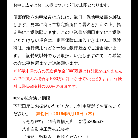
お申し込みはお一人様について2口が上限となります。
傷害保険をお申込みの方には、後日、保険申込書を郵送
します。見本に従って指定箇所にご署名と押印の上、指
定先にご返送願います。この申込書が期日までにご返送
いただけない場合は、傷害保険に加入できません。保険
料は、走行費用などと一緒に銀行振込でご送金願いま
す。上記特約以外でもお取扱いいたしますので、ご希望
の方は事務局までご連絡願います。
※15歳未満の方の死亡保険金1000万超はお引受が出来ません
のでご加入の場合は1000万に訂正させていただきます。保険
料は最低保険料の500円のままです。
■お支払方法と期限
下記口座にお振込いただくか、ご利用店舗でお支払いく
ださい。
締切日：2019年5月16日（木）
りそな銀行 阿倍野橋支店 普通6205539
八光自動車工業株式会社
（振込手数料をご負担ください。）