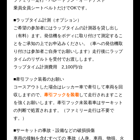
乗員全員シートベルトだけでOKです。
■ラップタイム計測（オプション）
ご希望の参加者にはラップタイムの計測器を貸し出し
（有料）ます。発信機をボディに取り付けて測定するこ
とをご承知の上でお申込みください。（車への発信機取
り付けは参加者ご自身でお願いします）走行後にラップ
タイムのリザルトを受付でお渡しします。
ラップタイム計測費用 2,100円/台
■牽引フック装着のお願い
コースアウトした場合はレッカー車で牽引して車両を回
収しますので、
牽引フックを装着
して走行されますこと
を強くお願いします。牽引フック未装着車はサーキット
の判断で処置されます。（ファミリー走行は不要で
す。）
■サーキットの事故・設備などの破損損傷
車両の接触を含むすべての 事故（人身、車両、物損、火