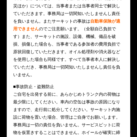
災ほか）については、当事者または当事者同士で解決し
ていただきます。事務局は一切関知いたしませんし責任
を負いません。またサーキットの事故は
自動車保険が適
用できません
のでご注意願います。（全額自己負担で
す）また、サーキットの施設、設備、機械、備品を破
損、損傷した場合も、当事者である参加者の費用負担で
原状回復していただきます。オイル処理剤や消火器など
を使用した場合も同様です。すべて当事者本人に解決し
ていただき、事務局は一切関知いたしませんし責任を負
いません。
■事故防止・盗難防止
ご自宅を出発する前に、あらかじめトランク内の荷物は
最少限にしてください。車内の空缶は事故の原因になり
ますので、走行前に処分してください。サーキット内施
設に荷物を置いた場合、管理はご自身でお願いします。
事務局は一切の責任を負いません。サービスピットに荷
物を仮置きすることはできません。ホイールが確実に締